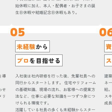
始休暇に加え、本人・配偶者・お子さまの誕
生日休暇や結婚記念日休暇もあり。
05
0
未経験
から
プロ
を目指せる
を導
入社後は社内研修を行った後、先輩社員への
建
同行からスタートします。 住宅やリフォーム
ネ
わせ
の基礎知識、現場の流れ、お客様への提案方
給
メリ
法など、仕事に必要な知識を一つずつ身につ
ス
けられる環境です。
成
活躍している社員の多くも未経験からスター