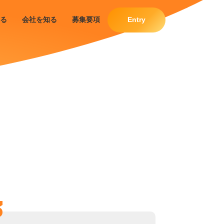
る
会社を知る
募集要項
Entry
3