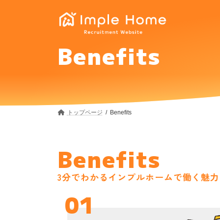
コ
ナ
ン
ビ
テ
ゲ
ン
ー
Benefits
ツ
シ
へ
ョ
ス
ン
キ
に
ッ
移
プ
動
トップページ
Benefits
Benefits
3分でわかるインプルホームで働く魅力
01