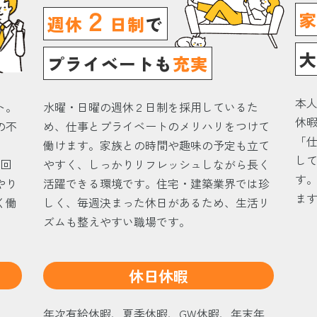
２
週休
日制
で
プライベートも
充実
本
ト。
水曜・日曜の週休２日制を採用しているた
休
の不
め、仕事とプライベートのメリハリをつけて
「
働けます。家族との時間や趣味の予定も立て
し
2回
やすく、しっかりリフレッシュしながら長く
す
やり
活躍できる環境です。住宅・建築業界では珍
ま
く働
しく、毎週決まった休日があるため、生活リ
ズムも整えやすい職場です。
休日休暇
年次有給休暇、夏季休暇、GW休暇、年末年